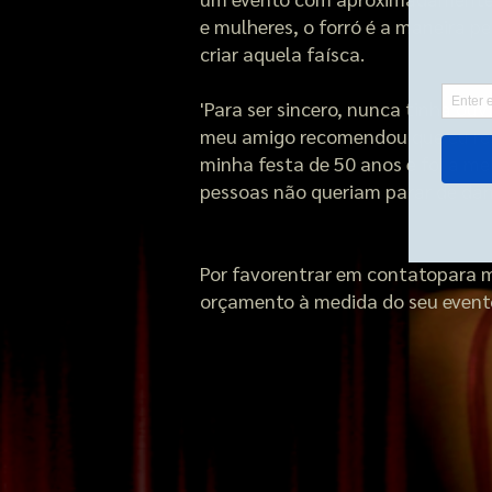
e mulheres, o forró é a maneira pe
criar aquela faísca.
'Para ser sincero, nunca tinha ouv
meu amigo recomendou que eu res
minha festa de 50 anos e foi a mel
pessoas não queriam parar de dan
Por favor
entrar em contato
para 
orçamento à medida do seu event