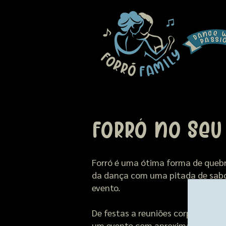
Forró no seu
Forró é uma ótima forma de quebra
da dança com uma pitada de sabor
evento.
De festas a reuniões corporativas
um evento com aproximadament