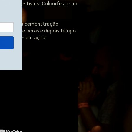
xuality Festivals, Colourfest e no
 com uma demonstração
orkshop de horas e depois tempo
habilidades em ação!