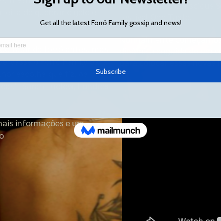
Cuckoo Land, Conscious Se
rfeita de quebrar o gelo e
festival One Taste.
Normalmente começamos
ido falar de forró antes, mas
dinâmica seguida de um w
ervasse o Forró Family para
para colocar essas novas 
hor escolha que fiz. As
çar.' -Sarah Ludlow, Londres
mais informações e um
o