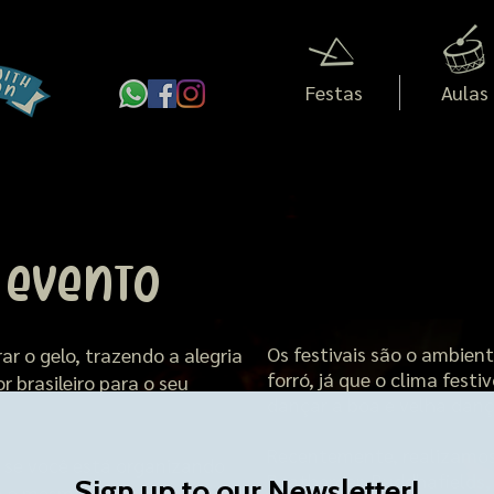
Festas
Aulas
 evento
Os festivais são o ambient
r o gelo, trazendo a alegria
forró, já que o clima fest
 brasileiro para o seu
dançar a boa e velha danç
Recentemente, realizamos
, se você está organizando
Beatherder, Buddhafields
e o mesmo número de homens